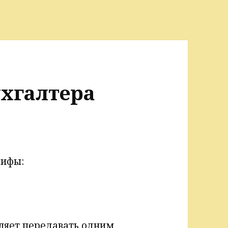
ухгалтера
рифы:
ляет передавать одним